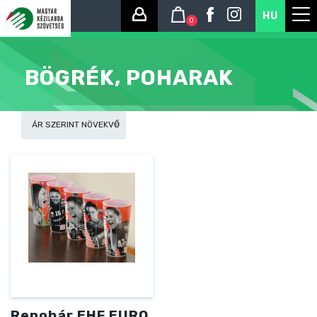
HU
0
BÖGRÉK, POHARAK
Repohár EHF EURO