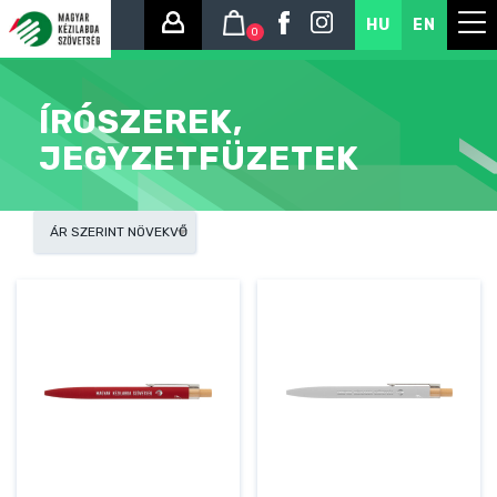
HU
EN
0
ÍRÓSZEREK,
JEGYZETFÜZETEK