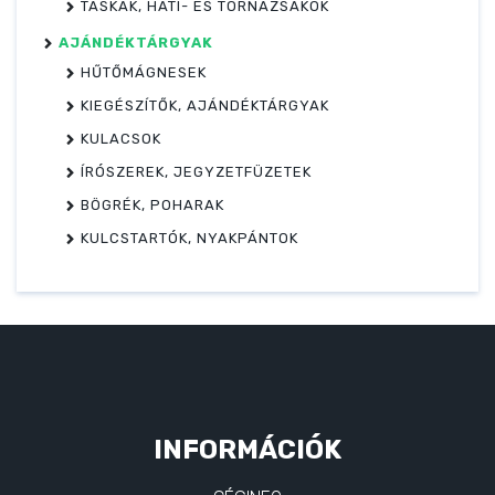
TÁSKÁK, HÁTI- ÉS TORNAZSÁKOK
AJÁNDÉKTÁRGYAK
HŰTŐMÁGNESEK
KIEGÉSZÍTŐK, AJÁNDÉKTÁRGYAK
KULACSOK
ÍRÓSZEREK, JEGYZETFÜZETEK
BÖGRÉK, POHARAK
KULCSTARTÓK, NYAKPÁNTOK
INFORMÁCIÓK