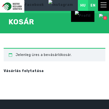
HU
EN
0
KOSÁR
Jelenleg üres a bevásárlókosár.
Vásárlás folytatása