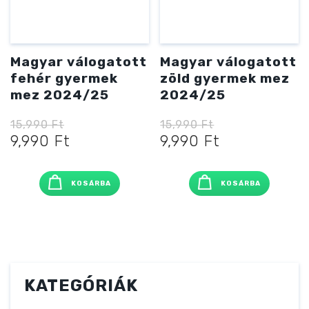
Magyar válogatott
Magyar válogatott
fehér gyermek
zöld gyermek mez
mez 2024/25
2024/25
15,990
Ft
15,990
Ft
Original
Current
Original
Current
9,990
Ft
9,990
Ft
price
price
price
price
was:
is:
was:
is:
KOSÁRBA
KOSÁRBA
15,990 Ft
9,990 Ft
15,990 Ft
9,990 Ft
KATEGÓRIÁK