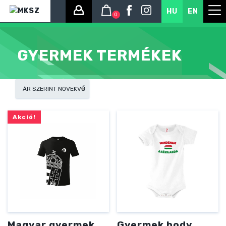
HU
EN
0
GYERMEK TERMÉKEK
Akció!
Magyar gyermek
Gyermek body