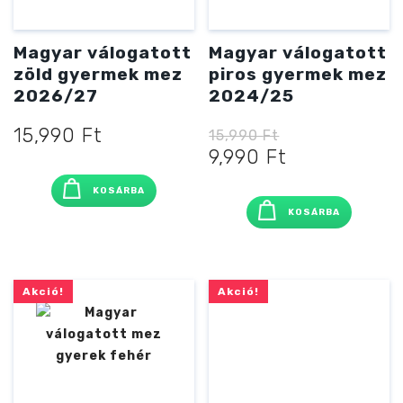
Magyar válogatott
Magyar válogatott
zöld gyermek mez
piros gyermek mez
2026/27
2024/25
15,990
Ft
15,990
Ft
Original
Current
9,990
Ft
price
price
KOSÁRBA
was:
is:
KOSÁRBA
15,990 Ft
9,990 Ft
Akció!
Akció!