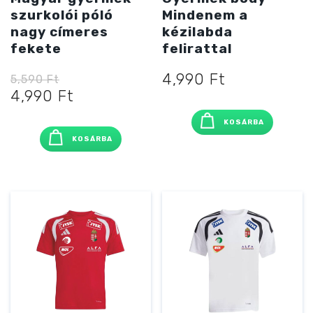
szurkolói póló
Mindenem a
nagy címeres
kézilabda
fekete
felirattal
4,990
Ft
5,590
Ft
Original
Current
4,990
Ft
price
price
KOSÁRBA
was:
is:
KOSÁRBA
5,590 Ft
4,990 Ft