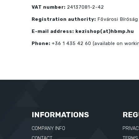
VAT number:
24137081-2-42
Registration authority:
Fővárosi Bíróság
E-mail address:
kezishop(at)hbmp.hu
Phone:
+36 1 435 42 60 (available on work
INFORMATIONS
REG
COMPANY INFO
PRIVAC
CONTACT
TERMS 