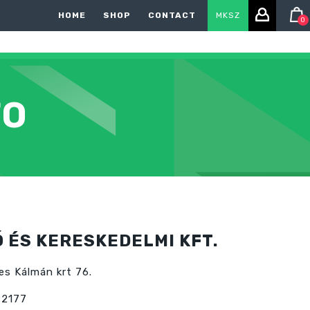
HOME
SHOP
CONTACT
MKSZ
0
FO
 ÉS KERESKEDELMI KFT.
s Kálmán krt 76.
92177