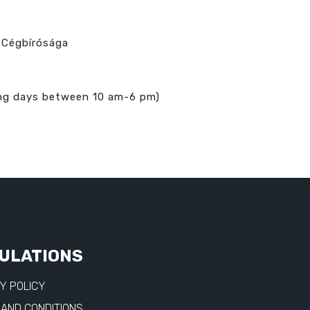
 Cégbírósága
ing days between 10 am-6 pm)
ULATIONS
Y POLICY
AND CONDITIONS