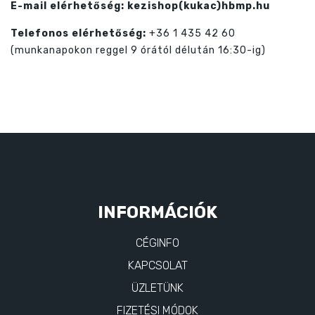
E-mail elérhetőség:
kezishop(kukac)hbmp.hu
Telefonos elérhetőség:
+36 1 435 42 60
(munkanapokon reggel 9 órától délután 16:30-ig)
INFORMÁCIÓK
CÉGINFO
KAPCSOLAT
ÜZLETÜNK
FIZETÉSI MÓDOK