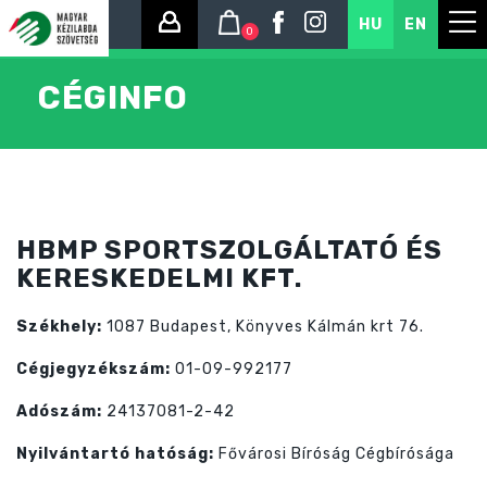
HU
EN
0
CÉGINFO
HBMP SPORTSZOLGÁLTATÓ ÉS
KERESKEDELMI KFT.
Székhely:
1087 Budapest, Könyves Kálmán krt 76.
Cégjegyzékszám:
01-09-992177
Adószám:
24137081-2-42
Nyilvántartó hatóság:
Fővárosi Bíróság Cégbírósága