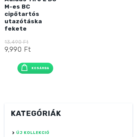
M-es BC
cipőtartós
utazótáska
fekete
13,490
Ft
Original
Current
9,990
Ft
price
price
was:
is:
KOSÁRBA
13,490 Ft
9,990 Ft
KATEGÓRIÁK
ÚJ KOLLEKCIÓ