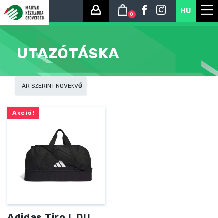
HU
0
UTAZÓTÁSKA
Akció!
Adidas Tiro L DU