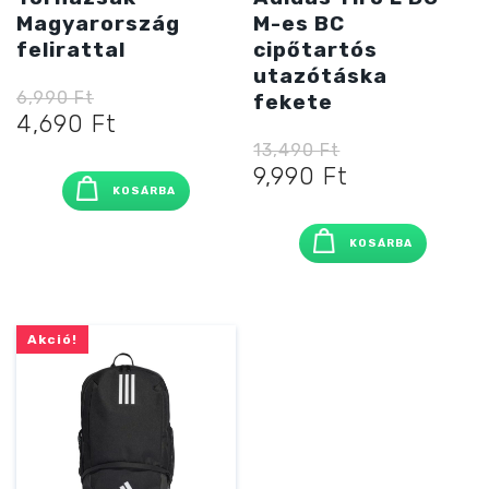
Magyarország
M-es BC
felirattal
cipőtartós
utazótáska
6,990
Ft
fekete
Original
Current
4,690
Ft
price
price
13,490
Ft
was:
is:
Original
Current
9,990
Ft
KOSÁRBA
6,990 Ft
4,690 Ft
price
price
was:
is:
KOSÁRBA
13,490 Ft
9,990 Ft
Akció!