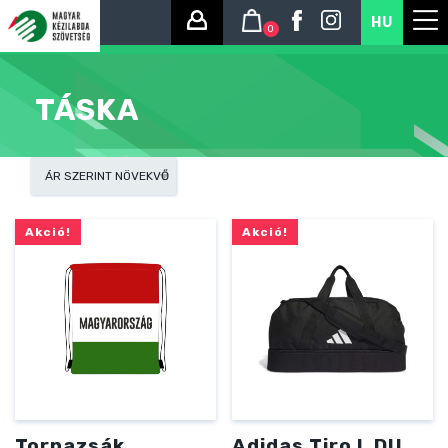
HU
0
TÁSKA
Akció!
Akció!
Tornazsák
Adidas Tiro L DU