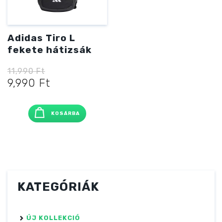
Adidas Tiro L
fekete hátizsák
11,990
Ft
Original
Current
9,990
Ft
price
price
was:
is:
KOSÁRBA
11,990 Ft
9,990 Ft
KATEGÓRIÁK
ÚJ KOLLEKCIÓ