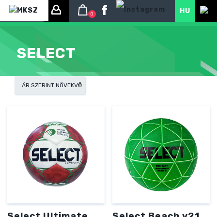
HU
0
SELECT
Select Ultimate
Select Beach v21