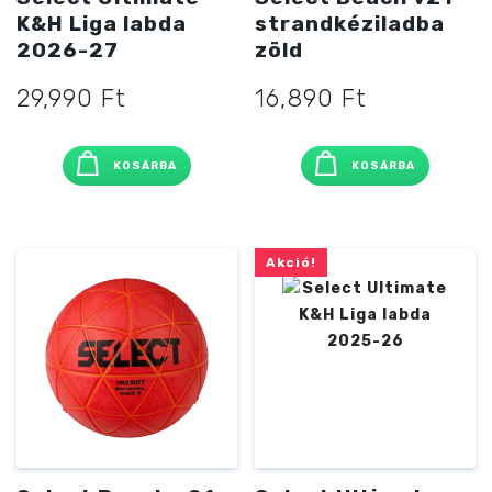
K&H Liga labda
strandkéziladba
2026-27
zöld
29,990
Ft
16,890
Ft
KOSÁRBA
KOSÁRBA
Akció!