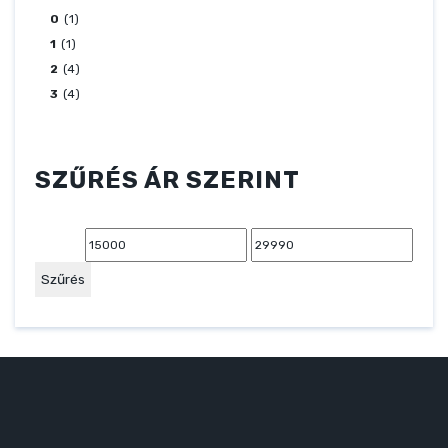
0
(1)
1
(1)
2
(4)
3
(4)
SZŰRÉS ÁR SZERINT
Min
Max
ár
ár
Szűrés