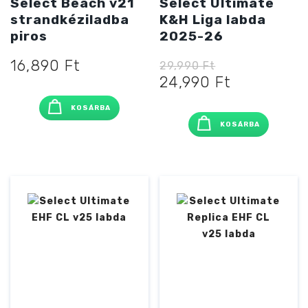
Select Beach v21
Select Ultimate
strandkéziladba
K&H Liga labda
piros
2025-26
16,890
Ft
29,990
Ft
Original
Current
24,990
Ft
price
price
KOSÁRBA
was:
is:
KOSÁRBA
29,990 Ft
24,990 Ft