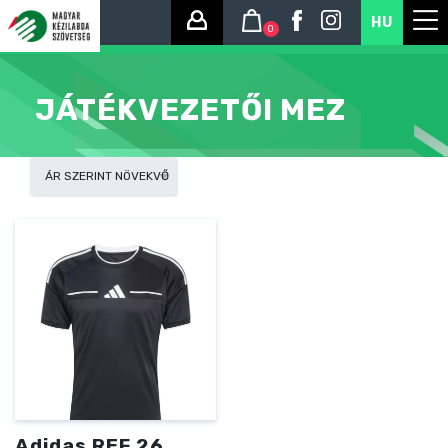
HU
0
JÁTÉKVEZETŐI MEZ
Adidas REF 26