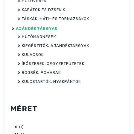
PULÓVEREK
KABÁTOK ÉS DZSEKIK
TÁSKÁK, HÁTI- ÉS TORNAZSÁKOK
AJÁNDÉKTÁRGYAK
HŰTŐMÁGNESEK
KIEGÉSZÍTŐK, AJÁNDÉKTÁRGYAK
KULACSOK
ÍRÓSZEREK, JEGYZETFÜZETEK
BÖGRÉK, POHARAK
KULCSTARTÓK, NYAKPÁNTOK
MÉRET
S
(1)