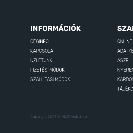
INFORMÁCIÓK
SZA
CÉGINFO
ONLINE
KAPCSOLAT
ADATKE
ÜZLETÜNK
ÁSZF
FIZETÉSI MÓDOK
NYERE
SZÁLLÍTÁSI MÓDOK
KARBO
TÁJÉK
Copyright 2026 © MKSZ Webshop