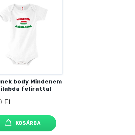
mek body Mindenem
ilabda felirattal
90
Ft
KOSÁRBA