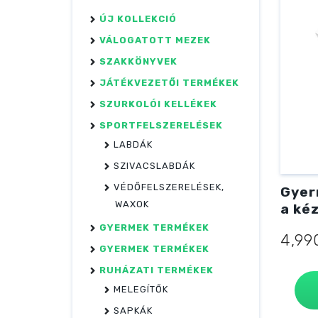
ÚJ KOLLEKCIÓ
VÁLOGATOTT MEZEK
SZAKKÖNYVEK
JÁTÉKVEZETŐI TERMÉKEK
SZURKOLÓI KELLÉKEK
SPORTFELSZERELÉSEK
LABDÁK
SZIVACSLABDÁK
VÉDŐFELSZERELÉSEK,
Gyer
WAXOK
a kéz
GYERMEK TERMÉKEK
4,9
GYERMEK TERMÉKEK
RUHÁZATI TERMÉKEK
MELEGÍTŐK
SAPKÁK