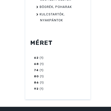
BÖGRÉK, POHARAK
KULCSTARTÓK,
NYAKPÁNTOK
MÉRET
62
(1)
68
(1)
74
(1)
80
(1)
86
(1)
92
(1)