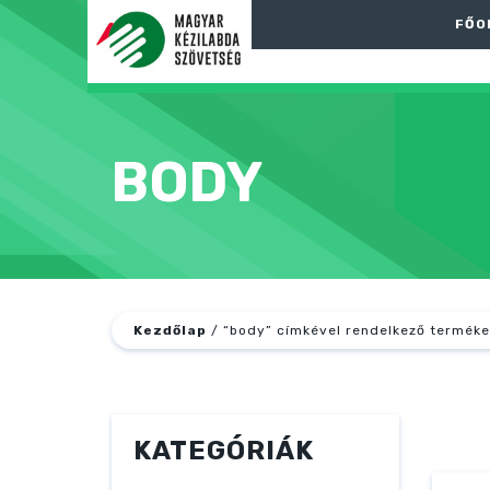
FŐO
BODY
Kezdőlap
/ “body” címkével rendelkező terméke
KATEGÓRIÁK