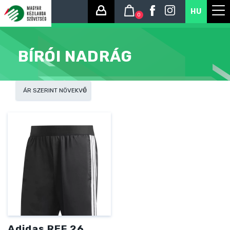
HU
0
BÍRÓI NADRÁG
Adidas REF 26