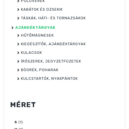
PULÓVEREK
KABÁTOK ÉS DZSEKIK
TÁSKÁK, HÁTI- ÉS TORNAZSÁKOK
AJÁNDÉKTÁRGYAK
HŰTŐMÁGNESEK
KIEGÉSZÍTŐK, AJÁNDÉKTÁRGYAK
KULACSOK
ÍRÓSZEREK, JEGYZETFÜZETEK
BÖGRÉK, POHARAK
KULCSTARTÓK, NYAKPÁNTOK
MÉRET
S
(1)