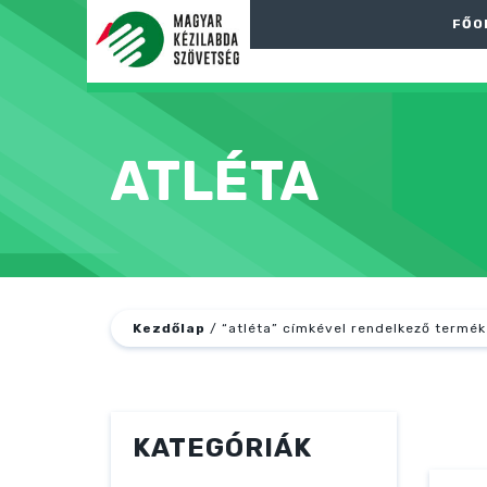
FŐO
ATLÉTA
Kezdőlap
/ “atléta” címkével rendelkező termék
KATEGÓRIÁK