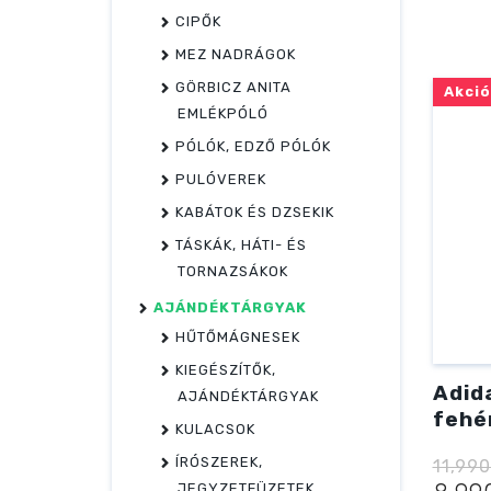
CIPŐK
MEZ NADRÁGOK
GÖRBICZ ANITA
Akció
EMLÉKPÓLÓ
PÓLÓK, EDZŐ PÓLÓK
PULÓVEREK
KABÁTOK ÉS DZSEKIK
TÁSKÁK, HÁTI- ÉS
TORNAZSÁKOK
AJÁNDÉKTÁRGYAK
HŰTŐMÁGNESEK
KIEGÉSZÍTŐK,
Adid
AJÁNDÉKTÁRGYAK
fehér
KULACSOK
ÍRÓSZEREK,
11,99
JEGYZETFÜZETEK