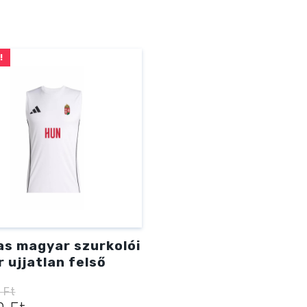
!
as magyar szurkolói
 ujjatlan felső
0
Ft