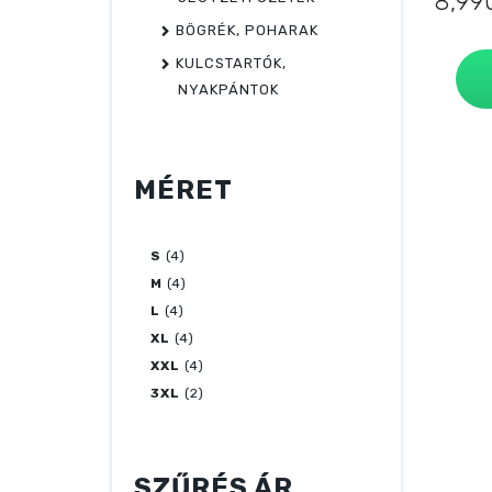
Origi
8,9
price
BÖGRÉK, POHARAK
was:
KULCSTARTÓK,
11,99
NYAKPÁNTOK
MÉRET
S
(4)
M
(4)
L
(4)
XL
(4)
XXL
(4)
3XL
(2)
SZŰRÉS ÁR