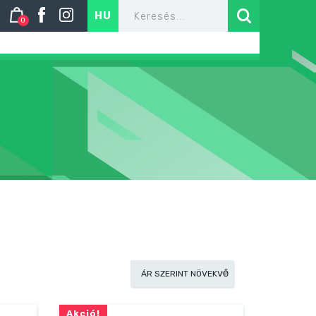
HU
0
Akció!