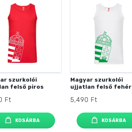
ar szurkolói
Magyar szurkolói
lan felső piros
ujjatlan felső fehér
90
Ft
5,490
Ft
KOSÁRBA
KOSÁRBA