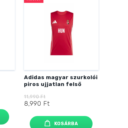
Adidas magyar szurkolói
piros ujjatlan felső
11,990
Ft
Original
Current
8,990
Ft
price
price
was:
is:
11,990 Ft
8,990 Ft
KOSÁRBA