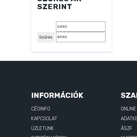
SZERINT
Min
Max
ár
ár
Szűrés
INFORMÁCIÓK
SZA
CÉGINFO
ONLINE
KAPCSOLAT
ADATKE
ÜZLETÜNK
ÁSZF