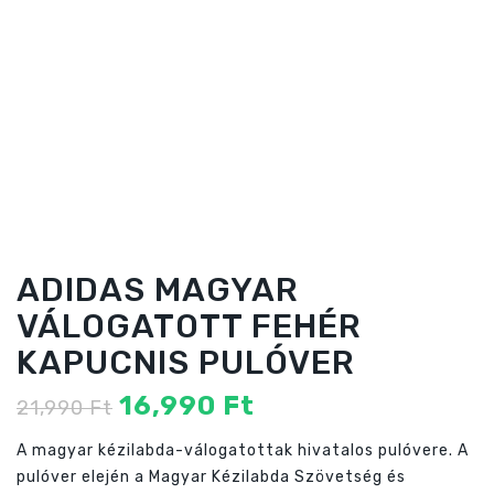
ADIDAS MAGYAR
VÁLOGATOTT FEHÉR
KAPUCNIS PULÓVER
Original
Current
16,990
Ft
21,990
Ft
price
price
A magyar kézilabda-válogatottak hivatalos pulóvere. A
was:
is:
pulóver elején a Magyar Kézilabda Szövetség és
21,990 Ft
16,990 Ft