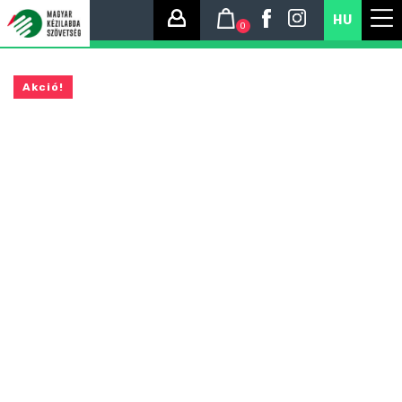
HU
0
Akció!