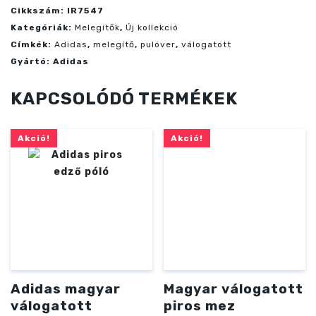
pulóver
Cikkszám:
IR7547
mennyiség
Kategóriák:
Melegítők
,
Új kollekció
Címkék:
Adidas
,
melegítő
,
pulóver
,
válogatott
Gyártó:
Adidas
KAPCSOLÓDÓ TERMÉKEK
Akció!
Akció!
Adidas magyar
Magyar válogatott
válogatott
piros mez