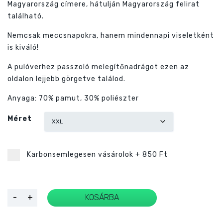
Magyarország címere, hátulján Magyarország felirat
található.
Nemcsak meccsnapokra, hanem mindennapi viseletként
is kiváló!
A pulóverhez passzoló melegítőnadrágot ezen az
oldalon lejjebb görgetve találod.
Anyaga: 70% pamut, 30% poliészter
Méret
Karbonsemlegesen vásárolok
+
850 Ft
Adidas
-
+
KOSÁRBA
magyar
válogatott
fehér
kapucnis