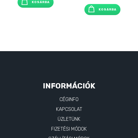
KOSÁRBA
10,990 Ft
8,990 Ft
was:
is:
KOSÁRBA
15,990 Ft
9,990 Ft
INFORMÁCIÓK
CÉGINFO
KAPCSOLAT
ÜZLETÜNK
FIZETÉSI MÓDOK