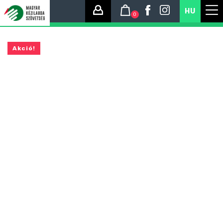
HU
0
Akció!