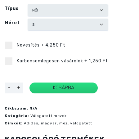
Típus
Méret
Nevesítés
+
4,250 Ft
Karbonsemlegesen vásárolok
+
1,250 Ft
Magyar
-
+
KOSÁRBA
válogatott
fehér
mez
2024/25
mennyiség
Cikkszám:
N/A
Kategória:
Válogatott mezek
Címkék:
Adidas
,
magyar
,
mez
,
válogatott