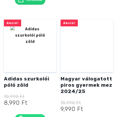
KOSÁRBA
21,990 Ft
16,990 Ft
Akció!
Akció!
Adidas szurkolói
Magyar válogatott
póló zöld
piros gyermek mez
2024/25
10,990
Ft
Original
Current
8,990
Ft
15,990
Ft
price
price
Original
Current
9,990
Ft
was:
is:
price
price