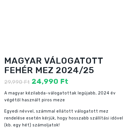
MAGYAR VÁLOGATOTT
FEHÉR MEZ 2024/25
Original
Current
24,990
Ft
29,990
Ft
price
price
A magyar kézilabda-válogatottak legújabb, 2024 év
was:
is:
végétől használt piros meze
29,990 Ft
24,990 Ft
Egyedi névvel, számmal ellátott válogatott mez
rendelése esetén kérjük, hogy hosszabb szállítási idővel
(kb. egy hét) számoljatok!