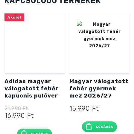
KAPCSOLÓDÓ TERMÉKEK
Akció!
Adidas magyar
Magyar válogatott
válogatott fehér
fehér gyermek
kapucnis pulóver
mez 2026/27
15,990
Ft
21,990
Ft
Original
Current
16,990
Ft
price
price
KOSÁRBA
was:
is: