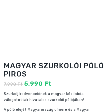
MAGYAR SZURKOLÓI PÓLÓ
PIROS
Original
Current
5,990
Ft
7,990
Ft
price
price
Szurkolj kedvenceidnek a magyar kézilabda-
was:
is:
válogatottak hivatalos szurkolói pólójában!
7,990 Ft
5,990 Ft
A póló elejét Magyarország címere és a Magyar