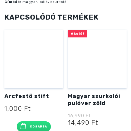
Címkék:
magyar
,
póló
,
szurkolói
KAPCSOLÓDÓ TERMÉKEK
Akció!
Arcfestő stift
Magyar szurkolói
pulóver zöld
1,000
Ft
16,990
Ft
Original
Current
14,490
Ft
KOSÁRBA
price
price