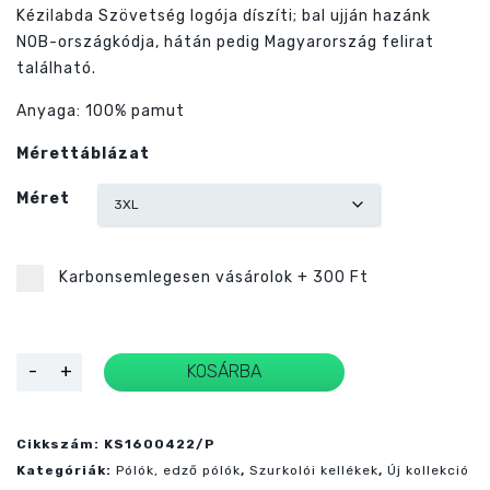
Kézilabda Szövetség logója díszíti; bal ujján hazánk
NOB-országkódja, hátán pedig Magyarország felirat
található.
Anyaga: 100% pamut
Mérettáblázat
Méret
Karbonsemlegesen vásárolok
+
300 Ft
Magyar
-
+
KOSÁRBA
szurkolói
póló
piros
mennyiség
Cikkszám:
KS1600422/P
Kategóriák:
Pólók, edző pólók
,
Szurkolói kellékek
,
Új kollekció