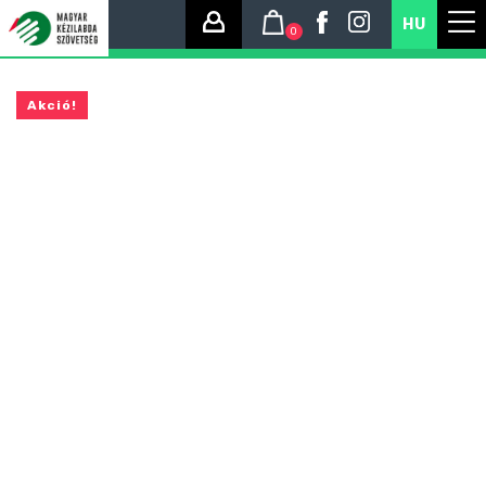
HU
0
Akció!