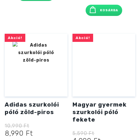
was:
is:
KOSÁRBA
16,990 Ft
14,490 Ft
Akció!
Akció!
Adidas szurkolói
Magyar gyermek
póló zöld-piros
szurkolói póló
fekete
10,990
Ft
Original
Current
8,990
Ft
5,590
Ft