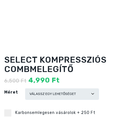
SELECT KOMPRESSZIÓS
COMBMELEGÍTŐ
Original
Current
4,990
Ft
6,500
Ft
price
price
was:
is:
Méret
6,500 Ft
4,990 Ft
Karbonsemlegesen vásárolok
+
250 Ft