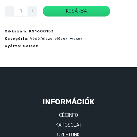
Select
-
+
KOSÁRBA
Kompressziós
combmelegítő
mennyiség
Cikkszám:
KS1600153
Kategória:
Védőfelszerelések, waxok
Gyártó:
Select
INFORMÁCIÓK
CÉGINFO
KAPCSOLAT
ÜZLETÜNK