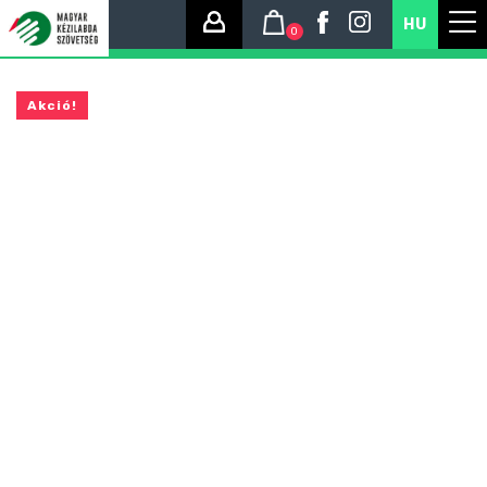
HU
0
Akció!