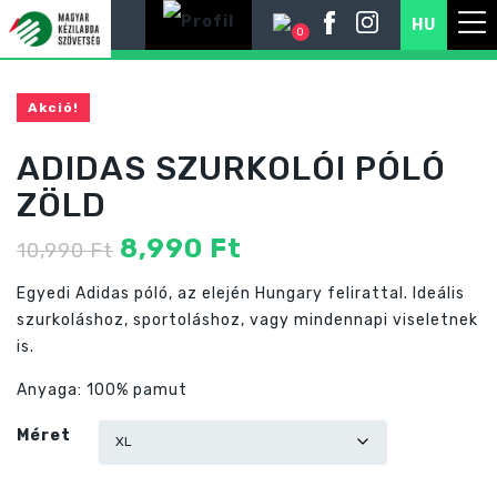
HU
0
Akció!
ADIDAS SZURKOLÓI PÓLÓ
ZÖLD
Original
Current
8,990
Ft
10,990
Ft
price
price
Egyedi Adidas póló, az elején Hungary felirattal. Ideális
was:
is:
szurkoláshoz, sportoláshoz, vagy mindennapi viseletnek
10,990 Ft
8,990 Ft
is.
Anyaga: 100% pamut
Méret