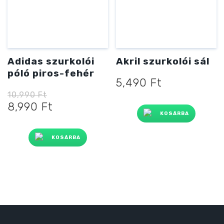
Adidas szurkolói
Akril szurkolói sál
póló piros-fehér
5,490
Ft
10,990
Ft
Original
Current
8,990
Ft
KOSÁRBA
price
price
was:
is:
KOSÁRBA
10,990 Ft
8,990 Ft