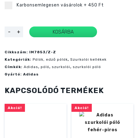
Karbonsemlegesen vásárolok
+
450 Ft
Adidas
-
+
KOSÁRBA
szurkolói
póló
zöld
mennyiség
Cikkszám:
IM7853/Z-Z
Kategóriák:
Pólók, edző pólók
,
Szurkolói kellékek
Címkék:
Adidas
,
póló
,
szurkolói
,
szurkolói póló
Gyártó:
Adidas
KAPCSOLÓDÓ TERMÉKEK
Akció!
Akció!