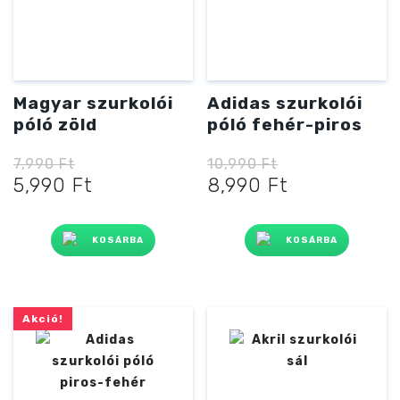
Magyar szurkolói
Adidas szurkolói
póló zöld
póló fehér-piros
7,990
Ft
10,990
Ft
Original
Current
Original
Current
5,990
Ft
8,990
Ft
price
price
price
price
was:
is:
was:
is:
KOSÁRBA
KOSÁRBA
7,990 Ft
5,990 Ft
10,990 Ft
8,990 Ft
Akció!