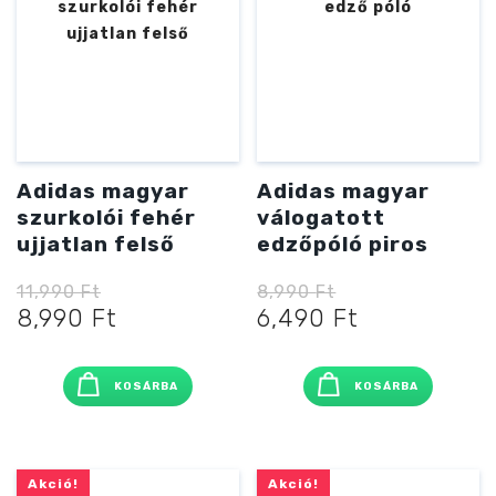
Adidas magyar
Adidas magyar
szurkolói fehér
válogatott
ujjatlan felső
edzőpóló piros
11,990
Ft
8,990
Ft
Original
Current
Original
Current
8,990
Ft
6,490
Ft
price
price
price
price
was:
is:
was:
is:
KOSÁRBA
KOSÁRBA
11,990 Ft
8,990 Ft
8,990 Ft
6,490 Ft
Akció!
Akció!