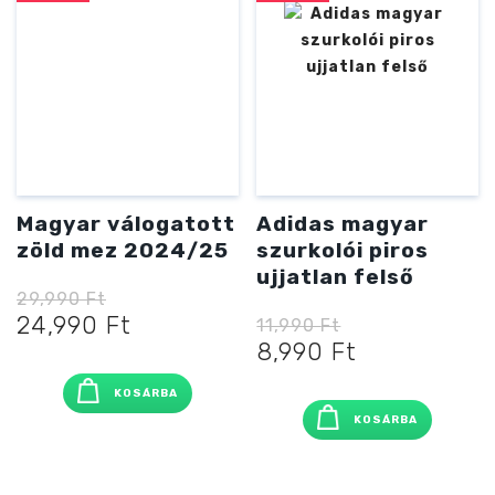
Magyar válogatott
Adidas magyar
zöld mez 2024/25
szurkolói piros
ujjatlan felső
29,990
Ft
Original
Current
24,990
Ft
11,990
Ft
price
price
Original
Current
8,990
Ft
was:
is:
price
price
KOSÁRBA
29,990 Ft
24,990 Ft
was:
is:
KOSÁRBA
11,990 Ft
8,990 Ft