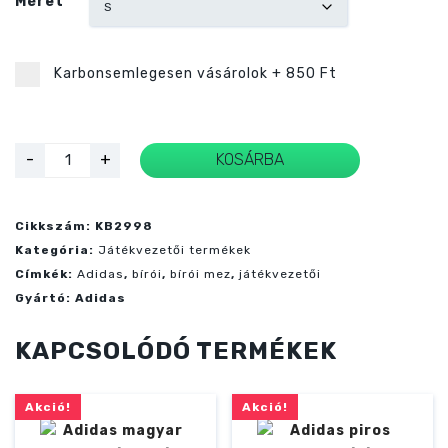
Méret
Karbonsemlegesen vásárolok
+
850 Ft
Adidas
-
+
KOSÁRBA
REF
26
sárga
játékvezetői
mez
Cikkszám:
KB2998
mennyiség
Kategória:
Játékvezetői termékek
Címkék:
Adidas
,
bírói
,
bírói mez
,
játékvezetői
Gyártó:
Adidas
KAPCSOLÓDÓ TERMÉKEK
Akció!
Akció!