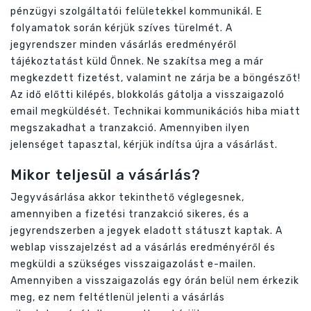
pénzügyi szolgáltatói felületekkel kommunikál. E
folyamatok során kérjük szíves türelmét. A
jegyrendszer minden vásárlás eredményéről
tájékoztatást küld Önnek. Ne szakítsa meg a már
megkezdett fizetést, valamint ne zárja be a böngészőt!
Az idő előtti kilépés, blokkolás gátolja a visszaigazoló
email megküldését. Technikai kommunikációs hiba miatt
megszakadhat a tranzakció. Amennyiben ilyen
jelenséget tapasztal, kérjük indítsa újra a vásárlást.
Mikor teljesül a vásárlás?
Jegyvásárlása akkor tekinthető véglegesnek,
amennyiben a fizetési tranzakció sikeres, és a
jegyrendszerben a jegyek eladott státuszt kaptak. A
weblap visszajelzést ad a vásárlás eredményéről és
megküldi a szükséges visszaigazolást e-mailen.
Amennyiben a visszaigazolás egy órán belül nem érkezik
meg, ez nem feltétlenül jelenti a vásárlás