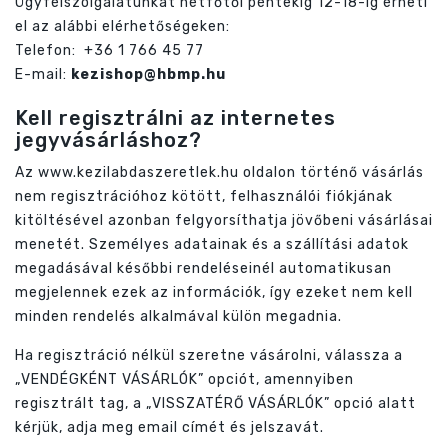
Ügyfélszolgálatunkat hétfőtől péntekig 12-18-ig érheti
el az alábbi elérhetőségeken:
Telefon: +36 1 766 45 77
E-mail:
kezishop@hbmp.hu
Kell regisztrálni az internetes
jegyvásárláshoz?
Az www.kezilabdaszeretlek.hu oldalon történő vásárlás
nem regisztrációhoz kötött, felhasználói fiókjának
kitöltésével azonban felgyorsíthatja jövőbeni vásárlásai
menetét. Személyes adatainak és a szállítási adatok
megadásával későbbi rendeléseinél automatikusan
megjelennek ezek az információk, így ezeket nem kell
minden rendelés alkalmával külön megadnia.
Ha regisztráció nélkül szeretne vásárolni, válassza a
„VENDÉGKÉNT VÁSÁRLÓK” opciót, amennyiben
regisztrált tag, a „VISSZATÉRŐ VÁSÁRLÓK” opció alatt
kérjük, adja meg email címét és jelszavát.