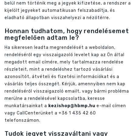
belül nem történik meg a jegyek kifizetése, a rendszer a
kijelölt jegyeket automatikusan felszabadítja, és
eladható állapotban visszahelyezi a nézőtérre.
Honnan tudhatom, hogy rendelésemet
megfelelően adtam le?
Ha sikeresen leadta megrendelését a weboldalon,
rendeléséről egy visszaigazoló levelet kap az Ön által
megadott email címére, mely tartalmazza rendelése
részleteit, mint a rendeléshez tartozó vásárlási
azonosítót, átvételi és fizetési információkat és a
vásárlás teljes összegét. Kérjük, amennyiben nem kap
rendeléséről visszaigazoló emailt, vagy bármi probléma
merülne a rendelésével kapcsolatba, keresse
munkatársainkat a
kezishop@hbmp.hu
e-mail címen
vagy CallCenterünket a +36 1 435 42 60
telefonszámon.
Tudok jegyet visszaváltani vagy