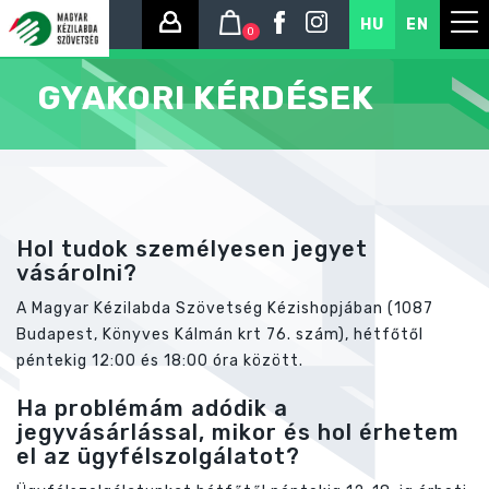
HU
EN
0
GYAKORI KÉRDÉSEK
Hol tudok személyesen jegyet
vásárolni?
A Magyar Kézilabda Szövetség Kézishopjában (1087
Budapest, Könyves Kálmán krt 76. szám), hétfőtől
péntekig 12:00 és 18:00 óra között.
Ha problémám adódik a
jegyvásárlással, mikor és hol érhetem
el az ügyfélszolgálatot?