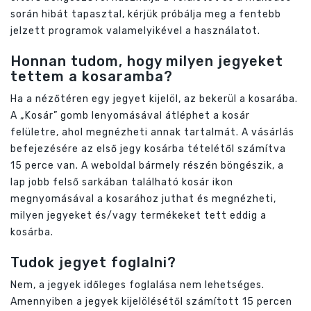
során hibát tapasztal, kérjük próbálja meg a fentebb
jelzett programok valamelyikével a használatot.
Honnan tudom, hogy milyen jegyeket
tettem a kosaramba?
Ha a nézőtéren egy jegyet kijelöl, az bekerül a kosarába.
A „Kosár” gomb lenyomásával átléphet a kosár
felületre, ahol megnézheti annak tartalmát. A vásárlás
befejezésére az első jegy kosárba tételétől számítva
15 perce van. A weboldal bármely részén böngészik, a
lap jobb felső sarkában található kosár ikon
megnyomásával a kosarához juthat és megnézheti,
milyen jegyeket és/vagy termékeket tett eddig a
kosárba.
Tudok jegyet foglalni?
Nem, a jegyek időleges foglalása nem lehetséges.
Amennyiben a jegyek kijelölésétől számított 15 percen