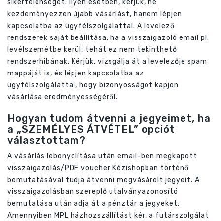
sikertelenségét. Ilyen esetben, kérjük, ne
kezdeményezzen újabb vásárlást, hanem lépjen
kapcsolatba az ügyfélszolgálattal. A levelező
rendszerek saját beállítása, ha a visszaigazoló email pl.
levélszemétbe kerül, tehát ez nem tekinthető
rendszerhibának. Kérjük, vizsgálja át a levelezője spam
mappáját is, és lépjen kapcsolatba az
ügyfélszolgálattal, hogy bizonyosságot kapjon
vásárlása eredményességéről.
Hogyan tudom átvenni a jegyeimet, ha
a „SZEMÉLYES ÁTVÉTEL” opciót
választottam?
A vásárlás lebonyolítása után email-ben megkapott
visszaigazolás/PDF voucher Kézishopban történő
bemutatásával tudja átvenni megvásárolt jegyeit. A
visszaigazolásban szereplő utalványazonosító
bemutatása után adja át a pénztár a jegyeket.
Amennyiben MPL házhozszállítást kér, a futárszolgálat