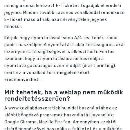
mindig az első lehúzott E-Ticketet fogadják el eredeti
jegynek. Minden további, azonos vonalkóddal rendelkező
E-Ticket másolatnak, azaz érvénytelen jegynek
minősül.
Kérjük, hogy nyomtatásnál sima A/4-es, fehér, irodai
papírt használjon! A nyomtatást akár tintasugaras, akár
lézernyomtató segítségével is elkészítheti. Fontos
azonban, hogy a nyomtatáshoz ne használja a
nyomtató gazdaságos üzemmódját (draft printing),
mert ez a vonalkód torz megjelenítését
eredményezheti.
Mit tehetek, ha a weblap nem működik
rendeltetésszerűen?
A www.kezilabdaszeretlek.hu oldal használatához az
alábbi böngésző programok használatát javasoljuk:
Google Chrome, Mozilla Firefox. Amennyiben ezektől
eltérő böngészővel használja a felületet és a működés